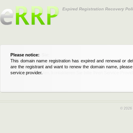
Expired Registration Recovery Pol
Please notice:
Bitte beachten Sie:
This domain name registration has expired and renewal or dele
Diese Domainregistrierung ist abgelaufen und die Verläng
are the registrant and want to renew the domain name, please 
Domain stehen an. Wenn Sie der Registrant sind und di
service provider.
verlängern möchten, kontaktieren Sie bitte Ihren Service-Provid
© 2026